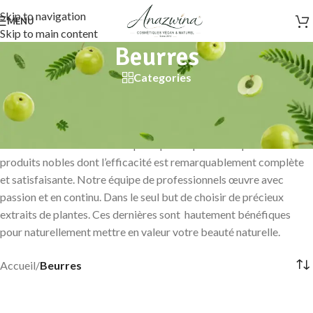
Skip to navigation
MENU
Skip to main content
Beurres
Categories
Anazwina vous présente fièrement dans cette catégorie des
beurres végétaux haut de gamme. D’une qualité irréprochable,
rare et impeccable. Une sélection précieuse 100% pure, brute et
naturelle. Nous nous démarquons par la qualité unique de ces
produits nobles dont l’efficacité est remarquablement complète
et satisfaisante. Notre équipe de professionnels œuvre avec
passion et en continu. Dans le seul but de choisir de précieux
extraits de plantes. Ces dernières sont hautement bénéfiques
pour naturellement mettre en valeur votre beauté naturelle.
Accueil
/
Beurres