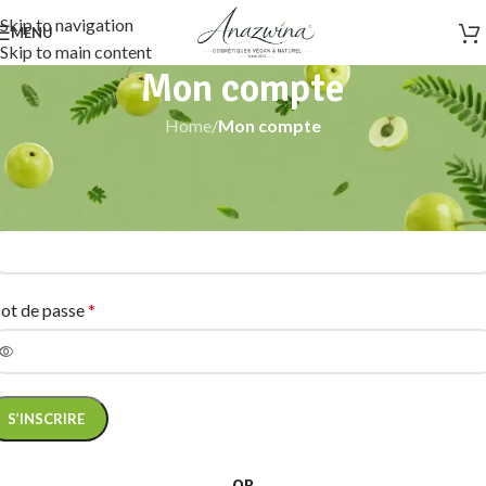
Skip to navigation
MENU
Skip to main content
Mon compte
Home
/
Mon compte
’inscrire
resse e-mail
*
ot de passe
*
S’INSCRIRE