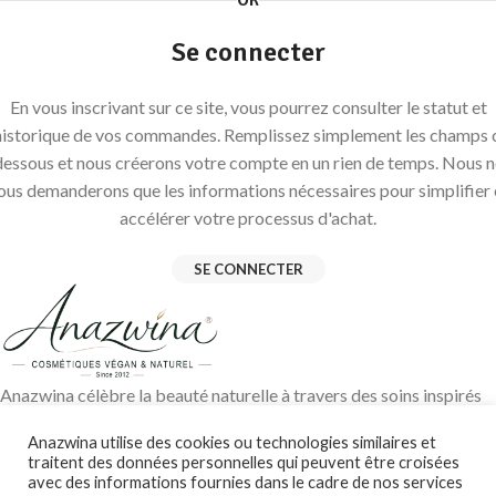
OR
Se connecter
En vous inscrivant sur ce site, vous pourrez consulter le statut et
'historique de vos commandes. Remplissez simplement les champs c
dessous et nous créerons votre compte en un rien de temps. Nous n
ous demanderons que les informations nécessaires pour simplifier 
accélérer votre processus d'achat.
SE CONNECTER
Anazwina célèbre la beauté naturelle à travers des soins inspirés
des traditions ayurvédiques, des huiles végétales pures et des
Anazwina utilise des cookies ou technologies similaires et
ingrédients soigneusement sélectionnés pour révéler l’éclat
traitent des données personnelles qui peuvent être croisées
authentique de votre peau et de vos cheveux.
avec des informations fournies dans le cadre de nos services