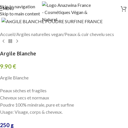
Skip to navigation
MENU
Skip to main content
Click to enlarge
Accueil
/
Argiles naturelles vegan
/
Peaux & cuir chevelu secs
Argile Blanche
9.90
€
Argile Blanche
Peaux sèches et fragiles
Cheveux secs et normaux
Poudre 100% minérale, pure et surfine
Usage: Visage, corps & cheveux.
250 g