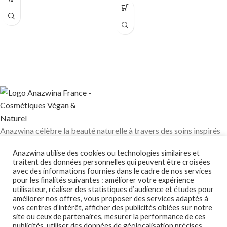
Poudre 100% minérale, pure et
surfine
surfine
Usage: Visage & corps.
Usage: Visage, corps & cheveux.
50 g
250 g
Anazwina célèbre la beauté naturelle à travers des soins inspirés
des traditions ayurvédiques, des huiles végétales pures et des
Anazwina utilise des cookies ou technologies similaires et
ingrédients soigneusement sélectionnés pour révéler l’éclat
traitent des données personnelles qui peuvent être croisées
authentique de votre peau et de vos cheveux.
avec des informations fournies dans le cadre de nos services
Contact@anazwina.fr
pour les finalités suivantes : améliorer votre expérience
utilisateur, réaliser des statistiques d’audience et études pour
améliorer nos offres, vous proposer des services adaptés à
CONSEILS BEAUTÉ
vos centres d’intérêt, afficher des publicités ciblées sur notre
site ou ceux de partenaires, mesurer la performance de ces
LIENS UTILES
publicités, utiliser des données de géolocalisation précises,