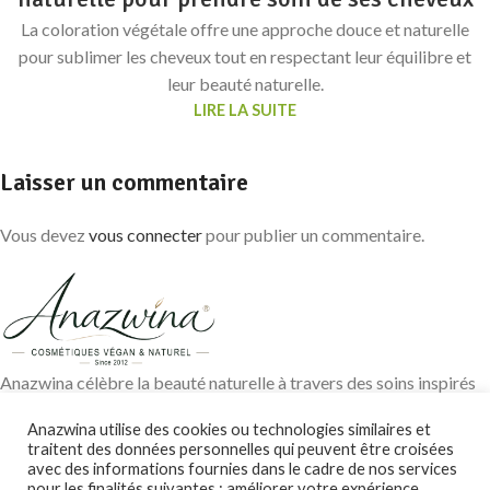
La coloration végétale offre une approche douce et naturelle
pour sublimer les cheveux tout en respectant leur équilibre et
leur beauté naturelle.
LIRE LA SUITE
Laisser un commentaire
Vous devez
vous connecter
pour publier un commentaire.
Anazwina célèbre la beauté naturelle à travers des soins inspirés
des traditions ayurvédiques, des huiles végétales pures et des
Anazwina utilise des cookies ou technologies similaires et
ingrédients soigneusement sélectionnés pour révéler l’éclat
traitent des données personnelles qui peuvent être croisées
authentique de votre peau et de vos cheveux.
avec des informations fournies dans le cadre de nos services
pour les finalités suivantes : améliorer votre expérience
Contact@anazwina.fr