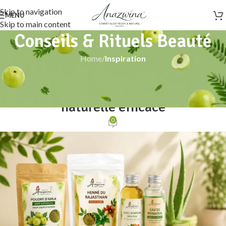
Skip to navigation
MENU
Skip to main content
Conseils & Rituels Beauté
Home
/
Inspiration
INSPIRATION
Comment créer une routine capillaire
naturelle efficace
0