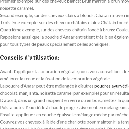
Premier exemple, sur des cheveux blancs: Brun marron à brun moy
noisette caramel,
Second exemple, sur des cheveux clairs à blonds: Châtain moyen in
Troisième exemple, sur des cheveux châtains clairs: Châtain foncé
Quatrième exemple, sur des cheveux châtain foncé à bruns: Couleur
Rappelons aussi que la poudre d’Anaar entretient très bien égaleme
pour tous types de peaux spécialement celles acnéiques.
Conseils d’utilisation:
Avant d’appliquer la coloration végétale, nous vous conseillons d
améliorer la tenue et la fixation de la coloration végétale.
La poudre d’Anaar peut être mélangée à d’autres
poudres ayurvédi
chocolat, manjishta, noisette caramel par exemple) pour un résulta
D’abord, dans un grand récipient en verre ou en bois, mettez la qua
Puis, ajoutez l’eau tiède à chaude progressivement en mélangeant 
Ensuite, appliquez en couche épaisse le mélange mèche par mèche 
Couvrez vos cheveux à l’aide d’une charlotte pour maintenir la tem
Laissez poser 1 h à 2 h en fonction du résultat souhaité. Plus vous l