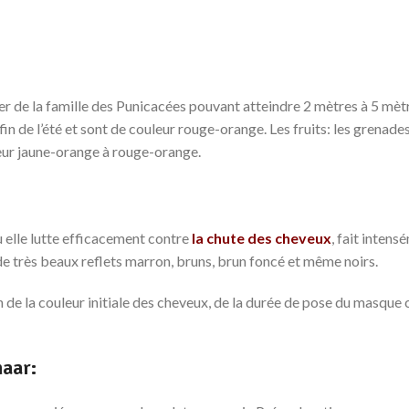
ier de la famille des Punicacées pouvant atteindre 2 mètres à 5 mètr
 fin de l’été et sont de couleur rouge-orange. Les fruits: les grenad
leur jaune-orange à rouge-orange.
ù elle lutte efficacement contre
la chute des cheveux
, fait intens
 de très beaux reflets marron, bruns, brun foncé et même noirs.
 de la couleur initiale des cheveux, de la durée de pose du masque 
naar: