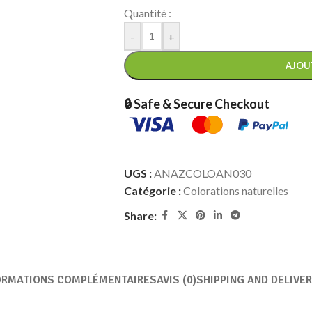
Quantité :
-
+
AJOU
🔒 Safe & Secure Checkout
UGS :
ANAZCOLOAN030
Catégorie :
Colorations naturelles
Share:
ORMATIONS COMPLÉMENTAIRES
AVIS (0)
SHIPPING AND DELIVER