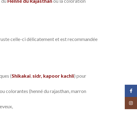
n du
Henné du Rajasthan
ou la coloration
ncruste celle-ci délicatement et est recommandée
ques (
Shikakai
,
sidr,
kapoor kachli
) pour
Face
… ou colorantes (henné du rajasthan, marron
Insta
heveux,