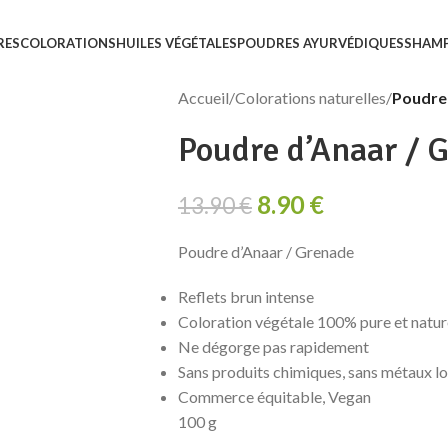
RES
COLORATIONS
HUILES VÉGÉTALES
POUDRES AYURVÉDIQUES
SHAM
Accueil
/
Colorations naturelles
/
Poudre
Poudre d’Anaar / 
8.90
€
13.90
€
Poudre d’Anaar / Grenade
Reflets brun intense
Coloration végétale 100% pure et natur
Ne dégorge pas rapidement
Sans produits chimiques, sans métaux l
Commerce équitable, Vegan
100 g