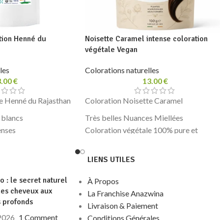
tion Henné du
Noisette Caramel intense coloration
végétale Vegan
les
Colorations naturelles
3.00
€
13.00
€
e Henné du Rajasthan
Coloration Noisette Caramel
 blancs
Très belles Nuances Miellées
enses
Coloration végétale 100% pure et
e 100% pure et
naturelle
Ne dégorge pas rapidement
LIENS UTILES
iques, sans métaux
Sans produits chimiques, sans métaux
lourds
go : le secret naturel
À Propos
des cheveux aux
e, Vegan
Commerce équitable, Vegan
La Franchise Anazwina
s profonds
100 g
Livraison & Paiement
 2026
1 Comment
Conditions Générales