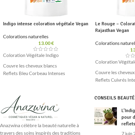
Indigo intense coloration végétale Vegan
Le Rouge – Colora
Rajasthan Vegan
Colorations naturelles
13.00
€
Colorations naturel
1
Coloration Végétale Indigo
Coloration Végétal
Couvre les cheveux blancs
Couvre les cheveux
Reflets Bleu Corbeau Intenses
Reflets Cuivrés Int
Coloration végétale 100% pure et
Coloration végétal
naturelle
naturelle
Sans produits chimiques, sans métaux
CONSEILS BEAUTÉ
Sans produits chim
lourds
lourds
L’Indi
Commerce équitable, Vegan
pour 
Commerce équitabl
100 g
reflet
100 g
Anazwina célèbre la beauté naturelle à
travers des soins inspirés des traditions
7 juin