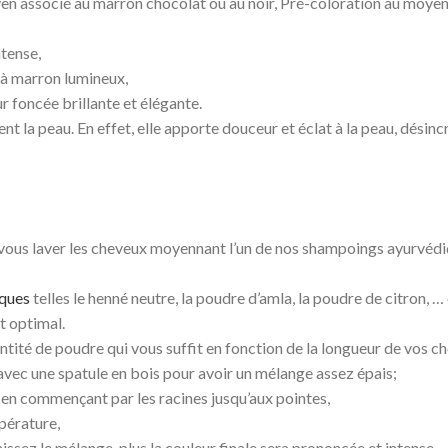
en associé au marron chocolat ou au noir, Pré-coloration au moye
tense,
 à marron lumineux,
 foncée brillante et élégante.
nt la peau. En effet, elle apporte douceur et éclat à la peau, dési
e vous laver les cheveux moyennant l’un de nos shampoings ayurvédi
ques
telles le henné neutre, la poudre d’amla, la poudre de citron, 
t optimal.
ntité de poudre qui vous suffit en fonction de la longueur de vos c
avec une spatule en bois pour avoir un mélange assez épais;
en commençant par les racines jusqu’aux pointes,
pérature,
aissez le mélange, plus la couleur finale sera prononcée et intense,