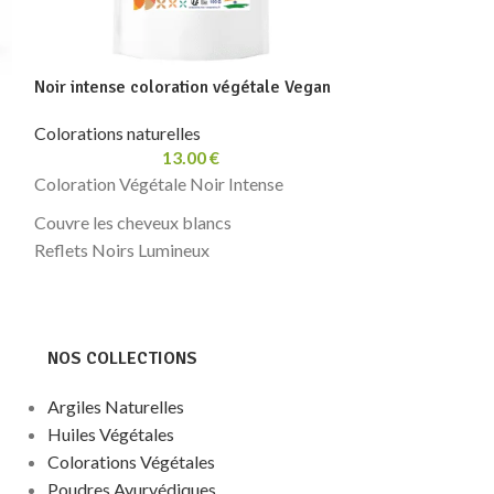
Noir intense coloration végétale Vegan
Soin Détox pour
dévitalisés Veg
Colorations naturelles
13.00
€
Colorations natu
Coloration Végétale Noir Intense
Couvre les cheveux blancs
Pack Soin Déto
Reflets Noirs Lumineux
Pour préparer le
Coloration végétale 100% pure et
végétale
naturelle
Poudres 100% pu
Ne dégorge pas rapidement
Usage: Cheveux
NOS COLLECTIONS
Sans produits chimiques, sans métaux
350 g
lourds
Argiles Naturelles
Commerce équitable, Vegan
Huiles Végétales
100 g
Colorations Végétales
Poudres Ayurvédiques