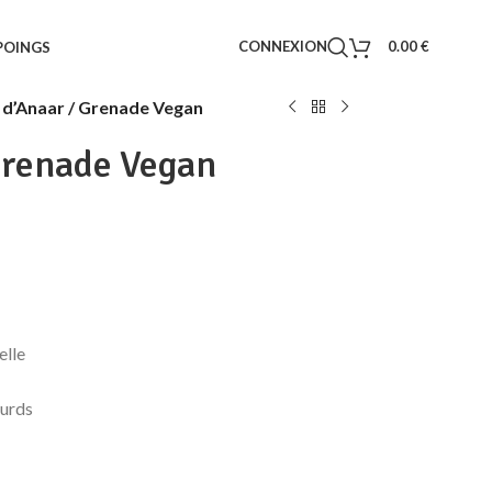
CONNEXION
0.00
€
POINGS
 d’Anaar / Grenade Vegan
Grenade Vegan
elle
ourds