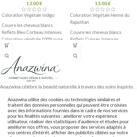
13.00
€
13.00
€
Coloration Végétale Indigo
Coloration Végétale Henné du
Rajasthan
Couvre les cheveux blancs
Reflets Bleu Corbeau Intenses
Couvre les cheveux blancs
Coloration végétale 100% pure
Reflets Cuivrés Intenses
et naturelle
Coloration végétale 100% pure
Sans produits chimiques, sans
et naturelle
métaux lourds
Sans produits chimiques, sans
Commerce équitable, Vegan
métaux lourds
100 g
Commerce équitable, Vegan
100 g
Anazwina célèbre la beauté naturelle à travers des soins inspirés
des traditions ayurvédiques, des huiles végétales pures et des
Anazwina utilise des cookies ou technologies similaires et
ingrédients soigneusement sélectionnés pour révéler l’éclat
traitent des données personnelles qui peuvent être croisées
authentique de votre peau et de vos cheveux.
avec des informations fournies dans le cadre de nos services
pour les finalités suivantes : améliorer votre expérience
Contact@anazwina.fr
utilisateur, réaliser des statistiques d’audience et études pour
améliorer nos offres, vous proposer des services adaptés à
CONSEILS BEAUTÉ
vos centres d’intérêt, afficher des publicités ciblées sur notre