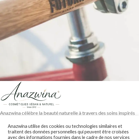
Netus eu mollis hac dignis
Furniture
Anazwina célèbre la beauté naturelle à travers des soins inspirés
des traditions ayurvédiques, des huiles végétales pures et des
Anazwina utilise des cookies ou technologies similaires et
ingrédients soigneusement sélectionnés pour révéler l’éclat
traitent des données personnelles qui peuvent être croisées
authentique de votre peau et de vos cheveux.
avec des informations fournies dans le cadre de nos services