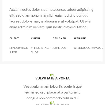
Accum luctus dolor sit amet, consectetuer adipiscing
elit, sed diam nonummy nibh euismod tincidunt ut
laoreet dolore magna aliquam erat volutpat. Ut wisi
enim ad minim veniam, quis nostrud exerci tation.
CLIENT
CLIENT
DESIGNER
WEBSITE
MINDSPARKLE
MINDSPARKLE
JOHN DOE
XTEMOS.COM/WOOD
SHOP
SHOP
01.
VULPUTATE A PORTA
Vestibulum nam lobortis scelerisque
eu mi leo orci placerat a parturient
congue non commodo felis in dui
02.