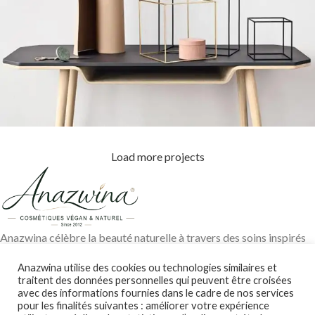
Load more projects
Leo uteu ullamcorper
Kitchen
Anazwina célèbre la beauté naturelle à travers des soins inspirés
des traditions ayurvédiques, des huiles végétales pures et des
Anazwina utilise des cookies ou technologies similaires et
ingrédients soigneusement sélectionnés pour révéler l’éclat
traitent des données personnelles qui peuvent être croisées
authentique de votre peau et de vos cheveux.
avec des informations fournies dans le cadre de nos services
pour les finalités suivantes : améliorer votre expérience
Contact@anazwina.fr