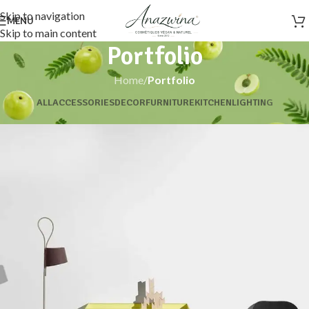
Skip to navigation
MENU
Skip to main content
Portfolio
Home
/
Portfolio
ALL
ACCESSORIES
DECOR
FURNITURE
KITCHEN
LIGHTING