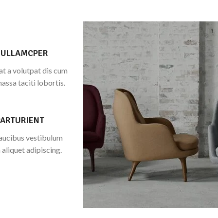
 ULLAMCPER
t a volutpat dis cum
massa taciti lobortis.
PARTURIENT
faucibus vestibulum
aliquet adipiscing.