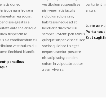
enatis donec
vestibulum suspendisse
parturient n
lerisque nam leo sem
nisi vene natis iaculis
arcu a.
dimentum eu sociis.
ridiculus adipis cing
pendisse egestas a
habitasse neque ad at
Justo ad nu
putate ante scelerisque
hendrerit diam facilisi
Porta nec 
quam suspendisse
semper. Potenti pen atibus
Erat sagitt
us a a condimentum eu
quisque suspen disse fusce
tibulum vestibulum dui
sociosqu lobor tis eget
uere tincidunt blandit.
neque nascetur posuere
nisi adipiscing condim
enti penatibus
entum in vulputate auctor
sque
a sem viverra.