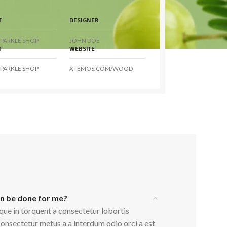
T
DESIGNER
PARKLE SHOP
JOHN DOE
T
WEBSITE
PARKLE SHOP
XTEMOS.COM/WOOD
an be done for me?
que in torquent a consectetur lobortis
onsectetur metus a a interdum odio orci a est