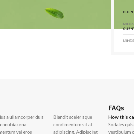
CLIEN
MINDS
CLIEN
MINDS
FAQs
ius a ullamcorper duis
Blandit scelerisque
How this c
t conubia urna
condimentum sit at
Sodales quis
mentum vel eros
adipiscing. Adipiscing
vestibulum c