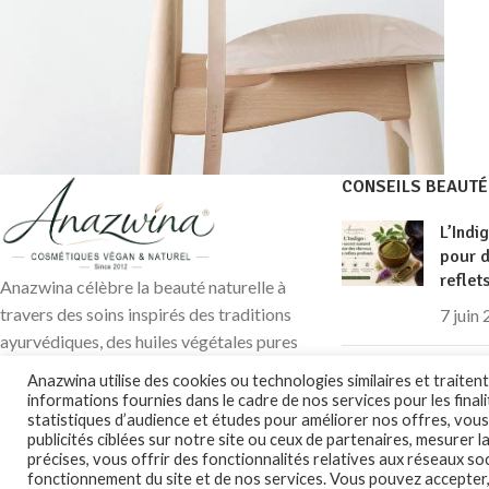
CONSEILS BEAUTÉ
Furniture
L’Indi
A lacus bibendum pulvinar
pour 
reflet
Anazwina célèbre la beauté naturelle à
travers des soins inspirés des traditions
7 juin
ayurvédiques, des huiles végétales pures
et des ingrédients soigneusement
Colora
Anazwina utilise des cookies ou technologies similaires et traite
sélectionnés pour révéler l’éclat
altern
informations fournies dans le cadre de nos services pour les finali
statistiques d’audience et études pour améliorer nos offres, vous
prendr
authentique de votre peau et de vos
publicités ciblées sur notre site ou ceux de partenaires, mesurer l
cheve
cheveux.
précises, vous offrir des fonctionnalités relatives aux réseaux so
Contact@anazwina.fr
fonctionnement du site et de nos services. Vous pouvez accepter,
27 ao