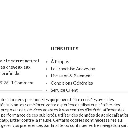
LIENS UTILES
go : le secret naturel
À Propos
des cheveux aux
La Franchise Anazwina
s profonds
Livraison & Paiement
 2026
1 Comment
Conditions Générales
Service Client
Contact
tion végétale : une
nt des données personnelles qui peuvent être croisées avec des
ative naturelle pour
tés suivantes : améliorer votre expérience utilisateur, réaliser des
 proposer des services adaptés à vos centres d’intérêt, afficher des
e soin de ses
a performance de ces publicités, utiliser des données de géolocalisatio
ux
ciaux, lutter contre la fraude. Certains cookies sont nécessaires au
 gérer vos préférences par finalité ou continuer votre navigation san
ût 2021
1 Comment