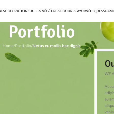
RES
COLORATIONS
HUILES VÉGÉTALES
POUDRES AYURVÉDIQUES
SHAM
Portfolio
Home
/
Portfolio
/
Netus eu mollis hac dignis
Ou
WE 
Accum
adipi
euism
aliqu
venia