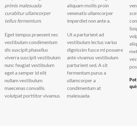
primis malesuada
aliquam mollis proin
ven
curabitur ullamcorper
venenatis ullamcorper
sce
tellus fermentum.
imperdiet non ante a.
con
Sus
Eget tempus praesent nec
Ut a parturient ad
vul
vestibulum condimentum
vestibulum lectus varius
ali
dis suscipit phasellus
dignissim fusce mi posuere
met
viverra suscipit vestibulum
ante vivamus vestibulum
ves
nunc feugiat vestibulum
parturient sed. A sit
pos
eget a semper id elit
fermentum purus a
Pot
nullam vestibulum
ullamcorper a
qui
maecenas convallis
condimentum at
volutpat porttitor vivamus
malesuada.