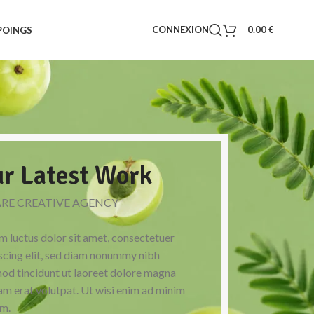
CONNEXION
0.00
€
POINGS
r Latest Work
ARE CREATIVE AGENCY
 luctus dolor sit amet, consectetuer
scing elit, sed diam nonummy nibh
od tincidunt ut laoreet dolore magna
am erat volutpat. Ut wisi enim ad minim
m.