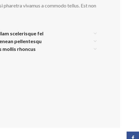
isi pharetra vivamus a commodo tellus. Est non
llam scelerisque fel
aenean pellentesqu
is mollis rhoncus
Face