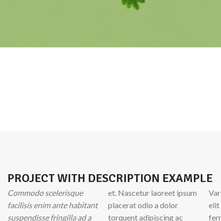
PROJECT WITH DESCRIPTION EXAMPLE
Commodo scelerisque
et. Nascetur laoreet ipsum
Var
facilisis enim ante habitant
placerat odio a dolor
eli
suspendisse fringilla ad a
torquent adipiscing ac
fer