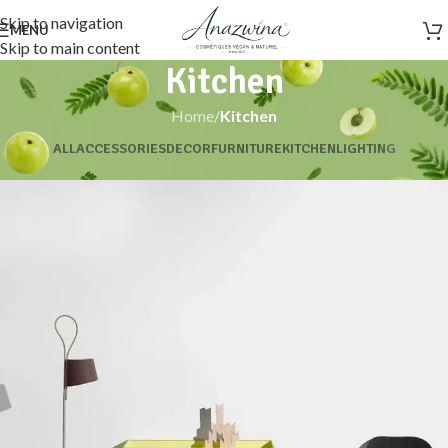
Skip to navigation
MENU
Skip to main content
Kitchen
Home
/
Kitchen
ALL
ACCESSORIES
DECOR
FURNITURE
KITCHEN
LIGHTING