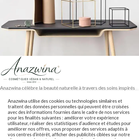
Leo uteu ullamcorper
Kitchen
Anazwina célèbre la beauté naturelle à travers des soins inspirés
des traditions ayurvédiques, des huiles végétales pures et des
Anazwina utilise des cookies ou technologies similaires et
ingrédients soigneusement sélectionnés pour révéler l’éclat
traitent des données personnelles qui peuvent être croisées
authentique de votre peau et de vos cheveux.
avec des informations fournies dans le cadre de nos services
pour les finalités suivantes : améliorer votre expérience
Contact@anazwina.fr
utilisateur, réaliser des statistiques d’audience et études pour
améliorer nos offres, vous proposer des services adaptés à
CONSEILS BEAUTÉ
vos centres d’intérêt, afficher des publicités ciblées sur notre