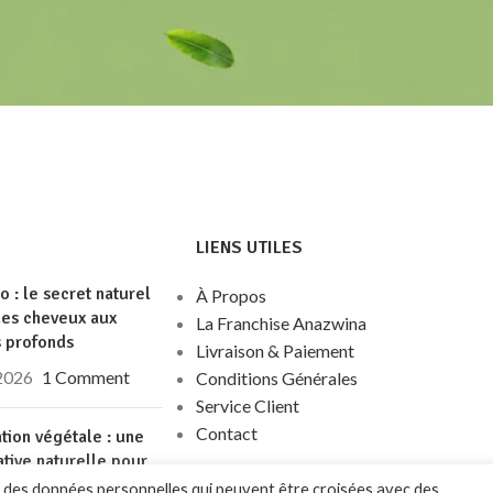
LIENS UTILES
go : le secret naturel
À Propos
des cheveux aux
La Franchise Anazwina
s profonds
Livraison & Paiement
 2026
1 Comment
Conditions Générales
Service Client
Contact
tion végétale : une
ative naturelle pour
e soin de ses
nt des données personnelles qui peuvent être croisées avec des