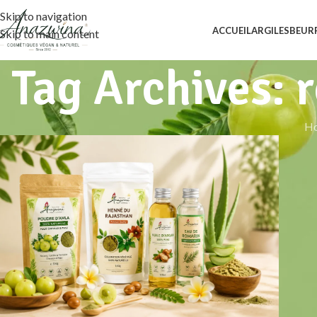
Skip to navigation
ACCUEIL
ARGILES
BEUR
Skip to main content
Tag Archives: r
H