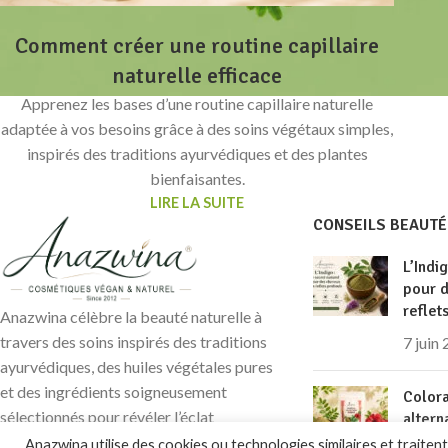
Comment créer une routine capillaire
naturelle efficace
Apprenez les bases d’une routine capillaire naturelle
adaptée à vos besoins grâce à des soins végétaux simples,
inspirés des traditions ayurvédiques et des plantes
bienfaisantes.
LIRE LA SUITE
CONSEILS BEAUTÉ
L’Indi
pour 
reflet
Anazwina célèbre la beauté naturelle à
travers des soins inspirés des traditions
7 juin
ayurvédiques, des huiles végétales pures
et des ingrédients soigneusement
Colora
sélectionnés pour révéler l’éclat
altern
prendr
authentique de votre peau et de vos
Anazwina utilise des cookies ou technologies similaires et traite