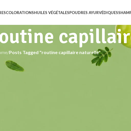
RES
COLORATIONS
HUILES VÉGÉTALES
POUDRES AYURVÉDIQUES
SHAM
outine capillair
ome
/
Posts Tagged "routine capillaire naturelle"