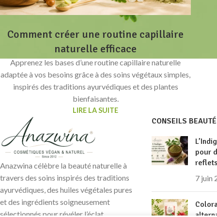
Comment créer une routine capillaire
naturelle efficace
Apprenez les bases d’une routine capillaire naturelle
adaptée à vos besoins grâce à des soins végétaux simples,
inspirés des traditions ayurvédiques et des plantes
bienfaisantes.
LIRE LA SUITE
CONSEILS BEAUTÉ
L’Indi
pour 
reflet
Anazwina célèbre la beauté naturelle à
travers des soins inspirés des traditions
7 juin
ayurvédiques, des huiles végétales pures
et des ingrédients soigneusement
Colora
sélectionnés pour révéler l’éclat
altern