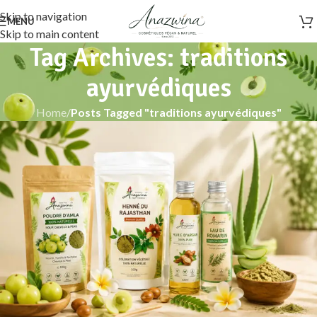
Skip to navigation
MENU
Skip to main content
Tag Archives: traditions
ayurvédiques
Home
/
Posts Tagged "traditions ayurvédiques"