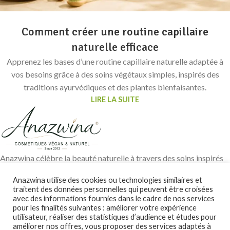
Comment créer une routine capillaire
naturelle efficace
Apprenez les bases d’une routine capillaire naturelle adaptée à
vos besoins grâce à des soins végétaux simples, inspirés des
traditions ayurvédiques et des plantes bienfaisantes.
LIRE LA SUITE
Anazwina célèbre la beauté naturelle à travers des soins inspirés
des traditions ayurvédiques, des huiles végétales pures et des
Anazwina utilise des cookies ou technologies similaires et
ingrédients soigneusement sélectionnés pour révéler l’éclat
traitent des données personnelles qui peuvent être croisées
authentique de votre peau et de vos cheveux.
avec des informations fournies dans le cadre de nos services
pour les finalités suivantes : améliorer votre expérience
Contact@anazwina.fr
utilisateur, réaliser des statistiques d’audience et études pour
améliorer nos offres, vous proposer des services adaptés à
CONSEILS BEAUTÉ