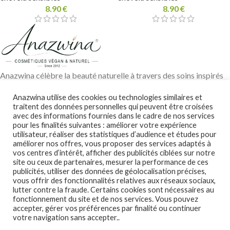
8.90
€
8.90
€
Anazwina célèbre la beauté naturelle à travers des soins inspirés
des traditions ayurvédiques, des huiles végétales pures et des
Anazwina utilise des cookies ou technologies similaires et
ingrédients soigneusement sélectionnés pour révéler l’éclat
traitent des données personnelles qui peuvent être croisées
authentique de votre peau et de vos cheveux.
avec des informations fournies dans le cadre de nos services
pour les finalités suivantes : améliorer votre expérience
Contact@anazwina.fr
utilisateur, réaliser des statistiques d’audience et études pour
améliorer nos offres, vous proposer des services adaptés à
CONSEILS BEAUTÉ
vos centres d’intérêt, afficher des publicités ciblées sur notre
site ou ceux de partenaires, mesurer la performance de ces
LIENS UTILES
publicités, utiliser des données de géolocalisation précises,
vous offrir des fonctionnalités relatives aux réseaux sociaux,
NOS COLLECTIONS
lutter contre la fraude. Certains cookies sont nécessaires au
fonctionnement du site et de nos services. Vous pouvez
© 2012-2026
Anazwina
.
accepter, gérer vos préférences par finalité ou continuer
votre navigation sans accepter..