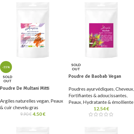
SOLD
-55%
OUT
Poudre de Baobab Vegan
SOLD
OUT
Poudre De Multani Mitti
Poudres ayurvédiques
,
Cheveux
,
Fortifiantes & adoucissantes
,
Argiles naturelles vegan
,
Peaux
Peaux
,
Hydratante & émolliente
& cuir chevelu gras
12.54
€
4.50
€
9.90
€