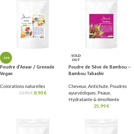
SOLD
-36%
OUT
Poudre d’Anaar / Grenade
Poudre de Sève de Bambou –
Vegan
Bambou Tabashir
Colorations naturelles
Cheveux
,
Antichute
,
Poudres
8.90
€
ayurvédiques
,
Peaux
,
13.90
€
Hydratante & émolliente
25.99
€