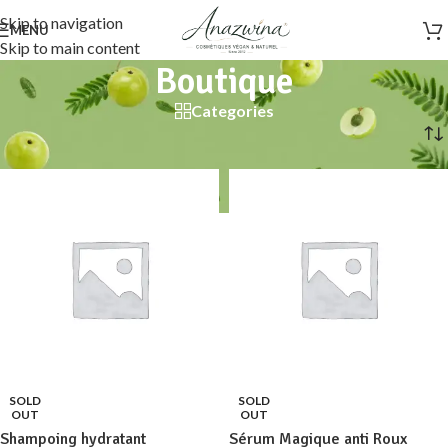
Skip to navigation
MENU
Skip to main content
Boutique
Categories
Accueil
/
Boutique
SOLD
SOLD
OUT
OUT
Shampoing hydratant
Sérum Magique anti Roux